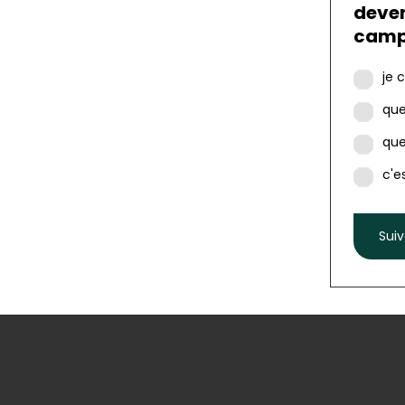
deven
camp
je 
que
que
c'e
Sui