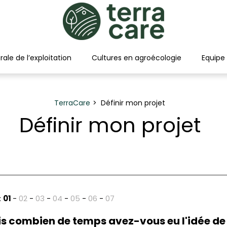
rale de l’exploitation
Cultures en agroécologie
Equipe
TerraCare
Définir mon projet
Définir mon projet
:
01
-
02
-
03
-
04
-
05
-
06
-
07
s combien de temps avez-vous eu l'idée de